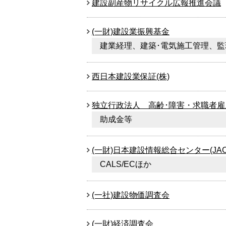
建設副産物リサイクル広報推進会議
(一財)建設業振興基金
建業経理、建築･電気施工管理、監
西日本建設業保証(株)
独立行政法人 高齢･障害・求職者雇
助成金等
(一財)日本建設情報総合センター(JACI
CALS/ECほか
(一社)建設物価調査会
(一財)経済調査会