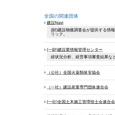
全国の関連団体
建設Navi
(財)建設物価調査会が提供する情
リック。
(一財)建設業情報管理センター
経状況分析、経営事項審査結果な
（公社）全国火薬類保安協会
（一社）建設産業専門団体連合会
(一社)全国土木施工管理技士会連合会